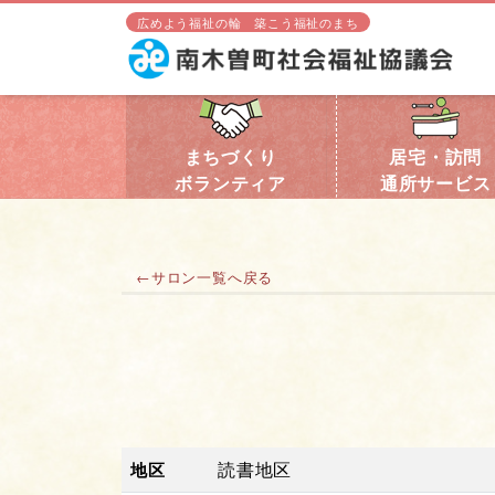
広めよう福祉の輪 築こう福祉のまち
まちづくり
居宅・訪問
ボランティア
通所サービス
←サロン一覧へ戻る
読書地区
地区