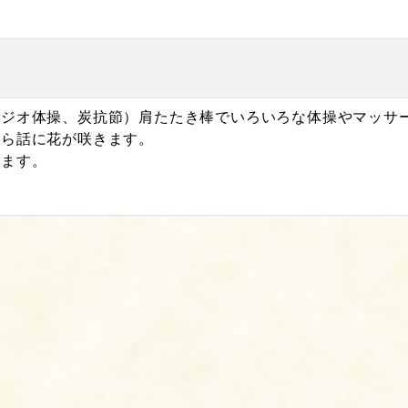
ラジオ体操、炭抗節）肩たたき棒でいろいろな体操やマッサ
がら話に花が咲きます。
ります。