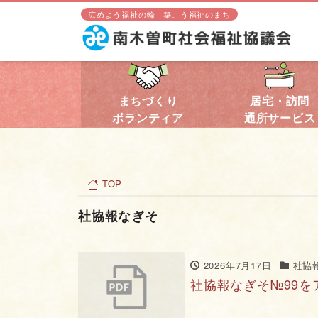
広めよう福祉の輪 築こう福祉のまち
まちづくり
居宅・訪問
ボランティア
通所サービス
TOP
社協報なぎそ
2026年7月17日
社協
社協報なぎそ№99を