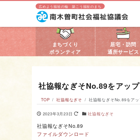
広めよう福祉の輪 築こう福祉のまち
まちづくり
居宅・訪問
ボランティア
通所サービス
社協報なぎそNo.89をアッ
TOP
社協報なぎそ
社協報なぎそNo.89をア
2023年3月23日
社協報なぎそ
社協報なぎそNo.89
ファイルダウンロード